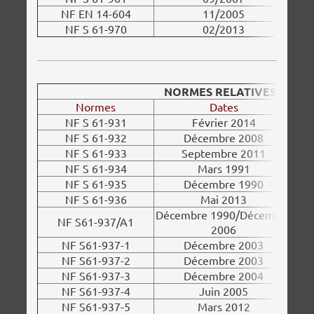
NF EN 14-604
11/2005
NF S 61-970
02/2013
NORMES RELATIVES AU S.M.S.
Normes
Dates
NF S 61-931
Février 2014
NF S 61-932
Décembre 2008
NF S 61-933
Septembre 2011
NF S 61-934
Mars 1991
NF S 61-935
Décembre 1990
NF S 61-936
Mai 2013
Décembre 1990/Décembre
NF S61-937/A1
2006
NF S61-937-1
Décembre 2003
NF S61-937-2
Décembre 2003
NF S61-937-3
Décembre 2004
NF S61-937-4
Juin 2005
NF S61-937-5
Mars 2012