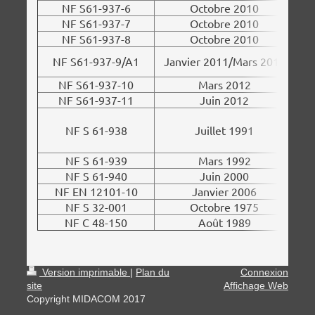
NF S61-937-6
Octobre 2010
NF S61-937-7
Octobre 2010
NF S61-937-8
Octobre 2010
NF S61-937-9/A1
Janvier 2011/Mars 2013
NF S61-937-10
Mars 2012
C
NF S61-937-11
Juin 2012
D
NF S 61-938
Juillet 1991
ave
NF S 61-939
Mars 1992
NF S 61-940
Juin 2000
NF EN 12101-10
Janvier 2006
NF S 32-001
Octobre 1975
NF C 48-150
Août 1989
Version imprimable
|
Plan du
Connexion
site
Affichage Web
Copyright MIDACOM 2017