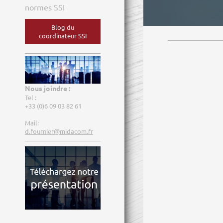
normes SSI
Blog du
coordinateur SSI
Nous joindre :
Tel :
+33 (0)6 09 03 82 61
Mail:
d.fournier@midacom.fr